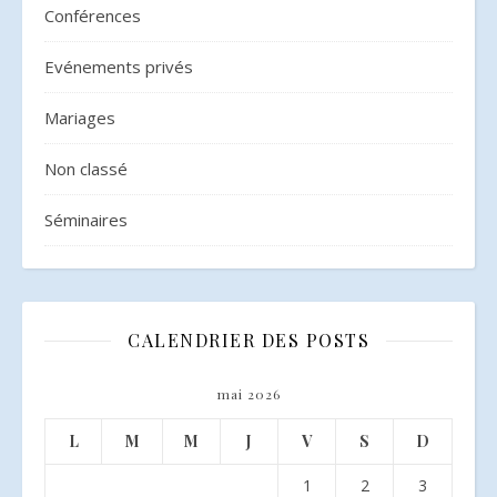
Conférences
Evénements privés
Mariages
Non classé
Séminaires
CALENDRIER DES POSTS
mai 2026
L
M
M
J
V
S
D
1
2
3