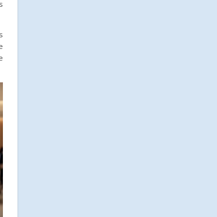
s
s
e
e