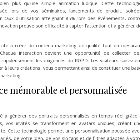
ien plus qu'une simple animation ludique. Cette technologi
osée lors de vos séminaires, lancements de produit, soirée
un taux d'utilisation atteignant 85% lors des événements, contr
ovation prouve son efficacité à capter l'attention et à générer d
cité à créer du contenu marketing de qualité tout en mesuran
 Chaque interaction devient une opportunité de collecter de
crupuleusement les exigences du RGPD. Les visiteurs saisissen
r à leurs créations, vous permettant ainsi de constituer une bas
marketing.
ce mémorable et personnalisée
té à générer des portraits personnalisés en temps réel grâce 
ndes, vos invités se transforment en avatars uniques, créant un
ante. Cette technologie permet une personnalisation poussée ave
variés, de votre logo, de vos slogans et de filtres adaptés à votr