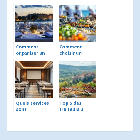
d’appartenance
quel genre de
avec des tee-
repas choisir ?
shirts
personnalisés
Comment
Comment
organiser un
choisir un
séminaire et un
traiteur pour un
repas
séminaire réussi
d’entreprise
à La Rochelle
réussi à La
Rochelle
Quels services
Top 5 des
sont
traiteurs à
généralement
Moissac pour
inclus dans la
toute occasion :
location d’une
les meilleurs
salle de
prestataires